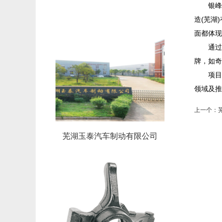
银峰
造(芜湖
面都体现
通过
牌，如奇
项目
领域及推
上一个：
芜湖玉泰汽车制动有限公司